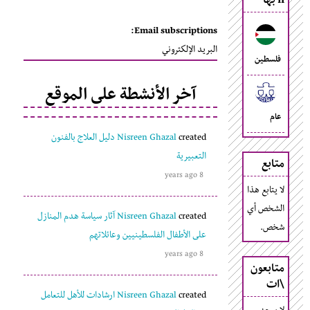
n بها
Email subscriptions:
البريد الإلكتروني
فلسطين
آخر الأنشطة على الموقع
عام
created
Nisreen Ghazal
دليل العلاج بالفنون
التعبيرية
متابع
8 years ago
لا يتابع هذا
الشخص أي
created
Nisreen Ghazal
آثار سياسة هدم المنازل
شخص.
على الأطفال الفلسطينيين وعائلاتهم
8 years ago
متابعون
\ات
created
Nisreen Ghazal
ارشادات للأهل للتعامل