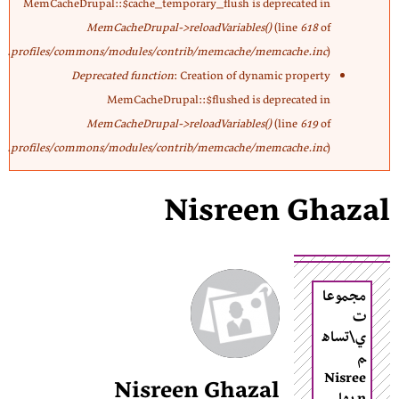
MemCacheDrupal::$cache_temporary_flush is deprecated in
MemCacheDrupal->reloadVariables()
(line
618
of
profiles/commons/modules/contrib/memcache/memcache.inc
).
Deprecated function
: Creation of dynamic property
MemCacheDrupal::$flushed is deprecated in
MemCacheDrupal->reloadVariables()
(line
619
of
profiles/commons/modules/contrib/memcache/memcache.inc
).
Nisreen Ghazal
مجموعا
ت
ي\تساه
م
Nisree
Nisreen Ghazal