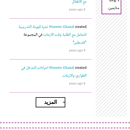
لا يوجد
مع الاطفال
متابعين.
8 years ago
created
Nisreen Ghazal
نشرة للهيئة التدريبية
للتعامل مع الطلبة وقت الازمات
في المجموعة
"
فلسطين
"
8 years ago
created
Nisreen Ghazal
اجراءات التدخل في
الطوارئ والازمات
8 years ago
المزيد