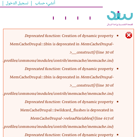
أنشيء حساب
تسجيل الدخول
تجاوز
إلى
المحتوى
الرئيسي
Deprecated function
: Creation of dynamic property
MemCacheDrupal::$bin is deprecated in
MemCacheDrupal-
رسالة
>__construct()
(line
30
of
profiles/commons/modules/contrib/memcache/memcache.inc
).
الخطأ
Deprecated function
: Creation of dynamic property
MemCacheDrupal::$bin is deprecated in
MemCacheDrupal-
>__construct()
(line
30
of
profiles/commons/modules/contrib/memcache/memcache.inc
).
Deprecated function
: Creation of dynamic property
MemCacheDrupal::$wildcard_flushes is deprecated in
MemCacheDrupal->reloadVariables()
(line
613
of
profiles/commons/modules/contrib/memcache/memcache.inc
).
Deprecated function
: Creation of dynamic property