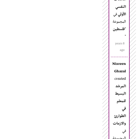
النفسي
الأولي
في
المجموعة
"
فلسطين
"
8 years
ago
Nisreen
Ghazal
created
المرشد
البسيط
للمعلم
في
الطوارئ
والازمات
في
المجموعة