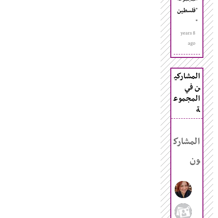
"
فلسطين
"
8 years
ago
المشاركي
ن في
المجموع
ة
المشارك
ون