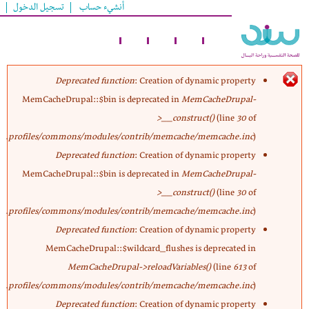
أنشيء حساب
تسجيل الدخول
تجاوز
إلى
المحتوى
الرئيسي
Deprecated function
: Creation of dynamic property
MemCacheDrupal::$bin is deprecated in
MemCacheDrupal-
رسالة
>__construct()
(line
30
of
profiles/commons/modules/contrib/memcache/memcache.inc
).
الخطأ
Deprecated function
: Creation of dynamic property
MemCacheDrupal::$bin is deprecated in
MemCacheDrupal-
>__construct()
(line
30
of
profiles/commons/modules/contrib/memcache/memcache.inc
).
Deprecated function
: Creation of dynamic property
MemCacheDrupal::$wildcard_flushes is deprecated in
MemCacheDrupal->reloadVariables()
(line
613
of
profiles/commons/modules/contrib/memcache/memcache.inc
).
Deprecated function
: Creation of dynamic property