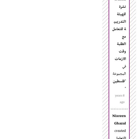
نشرة
للهيئة
التدريبي
ة للتعامل
مع
الطلبة
وقت
الازمات
في
المجموعة
"
فلسطين
"
8 years
ago
Nisreen
Ghazal
created
التعامل