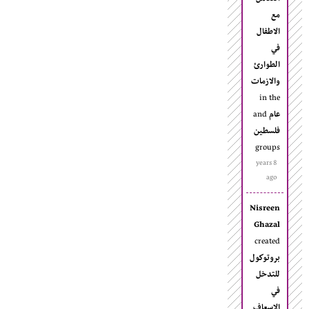
مع
الاطفال
في
الطوارئ
والازمات
in the
عام
and
فلسطين
groups
8 years
ago
Nisreen
Ghazal
created
بروتوكول
للتدخل
في
الاسعاف