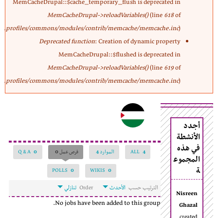
MemCacheDrupal::$cache_temporary_flush is deprecated in
MemCacheDrupal->reloadVariables()
(line
618
of
profiles/commons/modules/contrib/memcache/memcache.inc
).
Deprecated function
: Creation of dynamic property
MemCacheDrupal::$flushed is deprecated in
MemCacheDrupal->reloadVariables()
(line
619
of
profiles/commons/modules/contrib/memcache/memcache.inc
).
أجدد
الأنشطة
في هذه
4
ALL
الموارد
4
فرص عمل
0
0
(علامة التبويب النشطة)
Q & A
المجموع
ة
POLLS
0
WIKIS
0
‏الترتيب حسب ‏
الأحدث
تنازلي
Nisreen
No jobs have been added to this group.
Ghazal
created